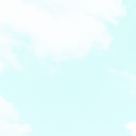
お車：
国道258号線禾森交差点を西に700m、寺内町交差点のす
ぐ北側です。
駐車場14台あります。
バス：
近鉄バスに乗り、寺内町バス停の真ん前です。
電車：
JR大垣駅で下車、南口から南へまっすぐに1.3㎞、徒歩1
5分、近鉄バスで4分です。
住所：
〒503-0865 岐阜県大垣市寺内町3丁目53-1