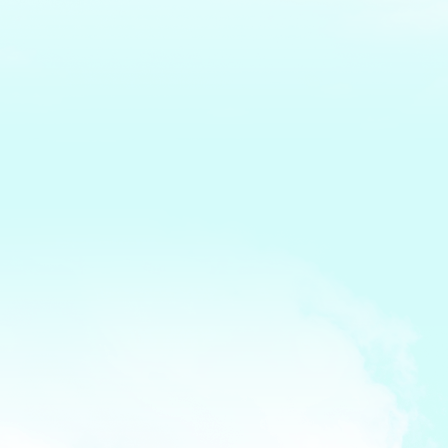
交通機関
お車：
国道258号線禾森交差点を西に700m、寺内町交差点のす
ぐ北側です。