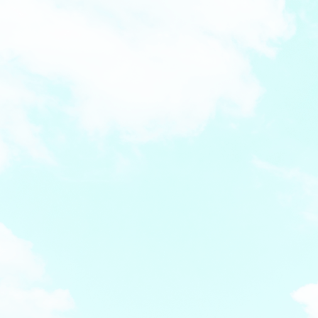
駐車場14台あります。
バス：
近鉄バスに乗り、寺内町バス停の真ん前です。
電車：
JR大垣駅で下車、南口から南へまっすぐに1.3㎞、徒歩1
5分、近鉄バスで4分です。
住所：
〒503-0865 岐阜県大垣市寺内町3丁目53-1