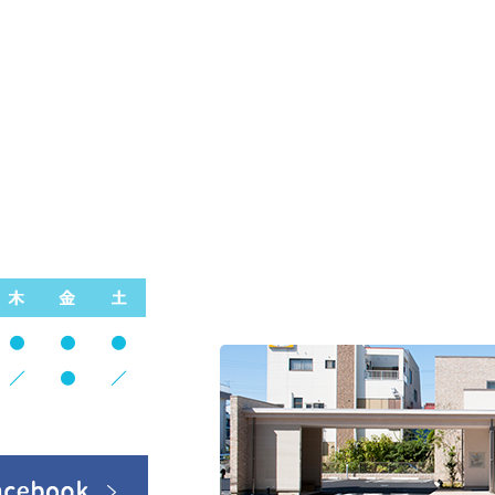
交通機関
お車：
国道258号線禾森交差点を西
駐車場14台あります。
バス：
近鉄バスに乗り、寺内町バス
電車：
JR大垣駅で下車、南口から南へ
で4分です。
住所：
〒503-0865 岐阜県大垣市寺内