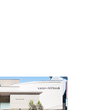
に700m、寺内町交差点のすぐ北側です。
停の真ん前です。
まっすぐに1.3㎞、徒歩15分、近鉄バス
町3丁目53-1