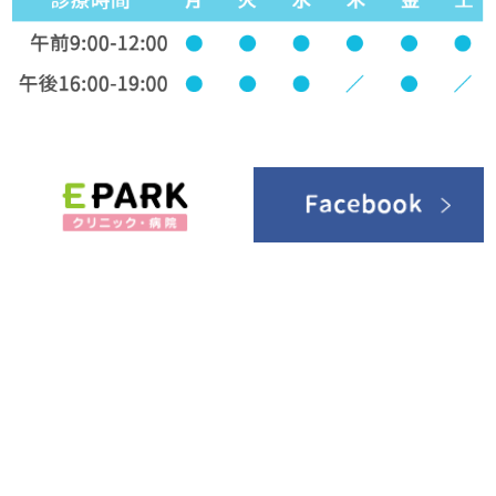
交通機関
お車：
国道258号線禾森交差点を西に700m、寺内町交差点のす
ぐ北側です。
駐車場14台あります。
バス：
近鉄バスに乗り、寺内町バス停の真ん前です。
電車：
JR大垣駅で下車、南口から南へまっすぐに1.3㎞、徒歩1
5分、近鉄バスで4分です。